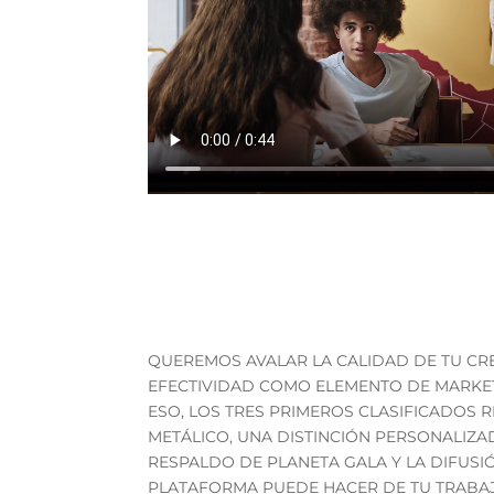
Premios que prestigian
QUEREMOS AVALAR LA CALIDAD DE TU CRE
EFECTIVIDAD COMO ELEMENTO DE MARKET
ESO, LOS TRES PRIMEROS CLASIFICADOS 
METÁLICO, UNA DISTINCIÓN PERSONALIZAD
RESPALDO DE PLANETA GALA Y LA DIFUS
PLATAFORMA PUEDE HACER DE TU TRABAJ