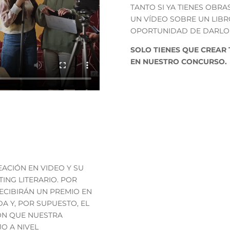
TANTO SI YA TIENES OBRA
UN VÍDEO SOBRE UN LIBR
OPORTUNIDAD DE DARLO
SOLO TIENES QUE CREAR 
EN NUESTRO CONCURSO.
 tu obra
ACIÓN EN VIDEO Y SU
ING LITERARIO. POR
RECIBIRÁN UN PREMIO EN
A Y, POR SUPUESTO, EL
IÓN QUE NUESTRA
O A NIVEL