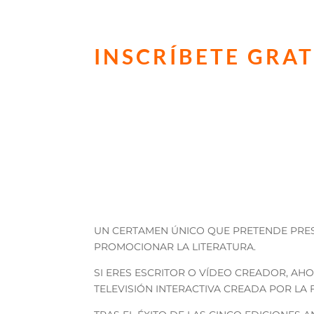
INSCRÍBETE
GRAT
PODRÁS INSCRIBIR HA
Siempre que el contenido esté sub
CONVOCATORIA ABIERTA HASTA EL 30 DE 
UN CERTAMEN ÚNICO QUE PRETENDE PRES
PROMOCIONAR LA LITERATURA.
SI ERES ESCRITOR O VÍDEO CREADOR, A
TELEVISIÓN INTERACTIVA CREADA POR LA